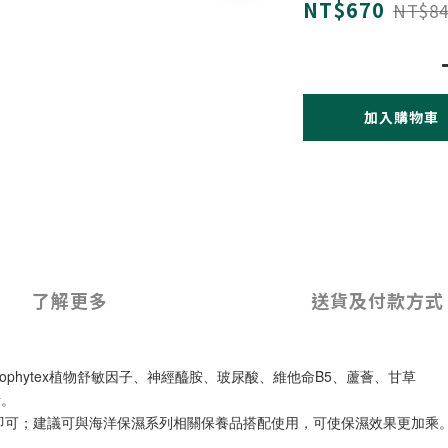
NT$670
NT$84
加入購物車
了解更多
送貨及付款方式
phytex植物舒敏因子、神經醯胺、玻尿酸、維他命B5、蘆薈、甘草
者。
即可；建議可與海洋保濕系列相關保養品搭配使用，可使保濕效果更加乘