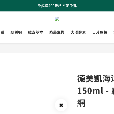
全館滿499元起 宅配免運
全館滿499元起 宅配免運
加入會員 $100元購物金現領現折
全館滿499元起 宅配免運
膚妥
髮利明
維奇草本
綠藤生機
大漢酵素
日芳魚精
德美凱海
150ml
網