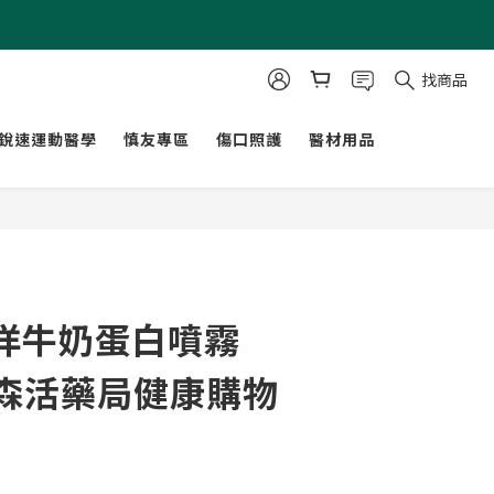
找商品
銳速運動醫學
慎友專區
傷口照護
醫材用品
立即購買
洋牛奶蛋白噴霧
 - 森活藥局健康購物