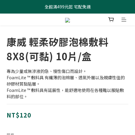
全館滿499元起 宅配免運
全館滿499元起 宅配免運
加入會員 $100元購物金現領現折
全館滿499元起 宅配免運
康威 輕柔矽膠泡棉敷料
8X8(可黏) 10片/盒
專為少量或無滲液的急、慢性傷口而設計。
FoamLite ™ 敷料具 有纖薄的泡棉層、透氣外層以及親膚性佳的
矽膠材質黏貼層。
FoamLite ™ 敷料具有延展性，能舒適地使用在各種難以服貼敷 
料的部位。
NT$120
規格