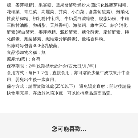
)
(
糖、麥芽糊精
、果寡糖、蔬果發酵乾燥粉末
難消化性麥芽糊精、
)
花椰菜、青江菜、高麗菜、芥菜、小白菜，含蘿蔔硫素
、難消化
(
性麥芽糊精、初乳粉
牛初乳、牛奶蛋白濃縮物、脫脂奶粉、中鏈
)
C
三酸甘油酯、卵磷脂、天然香料
、海藻鈣、維生素
、綜合消化
(
酵素
蛋白酵素、麥芽糊精、澱粉酵素、糖化酵素、脂解酵素、轉
)
化酵素、鳳梨酵素、纖維素分解酵素
、優格香料粉。
300
出廠時每包含
億乳酸菌。
食品添加物名稱：無
(
)
原產地
國
：台灣
2
(
(
/
/
))
保存期限：
年
效期標示於外盒
西元日
月
年
1-2
食用方式：每日
包，直接食用，亦可溶於少量牛奶或果汁中食
用。嬰兒出生後一歲食用。
(25
)
保存方式：請置於陰涼處
℃以下
，避免陽光直射；開封後請儘
快食用完畢。
存放於冰箱冷藏，可以維持產品最高品質。
您可能喜歡...