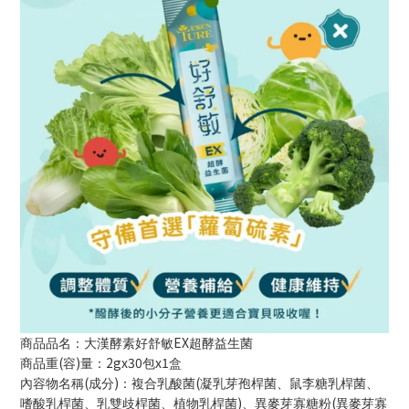
EX
商品品名：大漢酵素
好舒敏
超酵益生菌
(
)
2gx30
x1
商品重
容
量：
包
盒
(
)
(
內容物名稱
成分
：複合乳酸菌
凝乳芽孢桿菌、鼠李糖乳桿菌、
)
(
嗜酸乳桿菌、乳雙歧桿菌、植物乳桿菌
、異麥芽寡糖粉
異麥芽寡