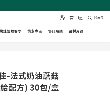
找商品
銳速運動醫學
慎友專區
傷口照護
醫材用品
立即購買
勝佳-法式奶油蘑菇
給配方) 30包/盒