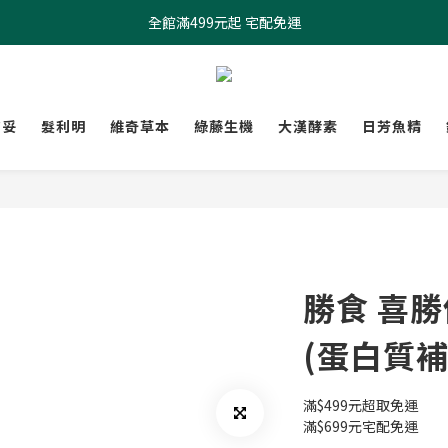
全館滿499元起 宅配免運
全館滿499元起 宅配免運
加入會員 $100元購物金現領現折
全館滿499元起 宅配免運
膚妥
髮利明
維奇草本
綠藤生機
大漢酵素
日芳魚精
勝食 喜
(蛋白質補
滿$499元超取免運
滿$699元宅配免運