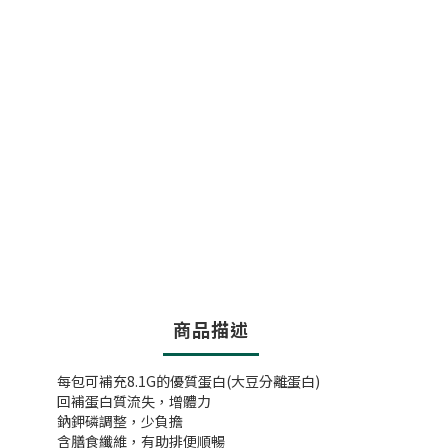
商品描述
每包可補充8.1G的優質蛋白(大豆分離蛋白)
回補蛋白質流失，增體力
鈉鉀磷調整，少負擔
含膳食纖維，有助排便順暢