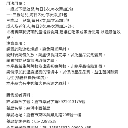
用法用量：
一歲以下嬰幼兒,每日1次,每次添加1包
一~三歲幼兒,每日2次,每次添加1包
三歲以上兒童,每日3次,每次添加1包
成人及老年人,每日3次,每次添加1~2包
※視實際狀況可酌量增減食用,建議在吃飯或飯後使用,以達最佳效
果。
注意事項：
請置於陰涼乾燥處，避免陽光照射。
開封後請勿久放，請盡快食用完畢，以免產品受潮變質。
請置放於兒童無法取得之處。
本產品益生菌菌數為出廠初始菌數，非終產品檢驗測得。
請勿添加於溫度過高的環境中，以保持產品品質、益生菌與酵
素
活性(請低於攝氏40度)。
本產品含有牛奶和大豆來源之原料。
販售業者資料：
許可執照字號：嘉市藥局字第5922013175號
藥局名稱：森活中西藥局
藥局地址：嘉義市東區吳鳳北路208號一樓
藥局諮詢專線：05-2288518
食品業者登錄字號：第I-185836972-00000-4號