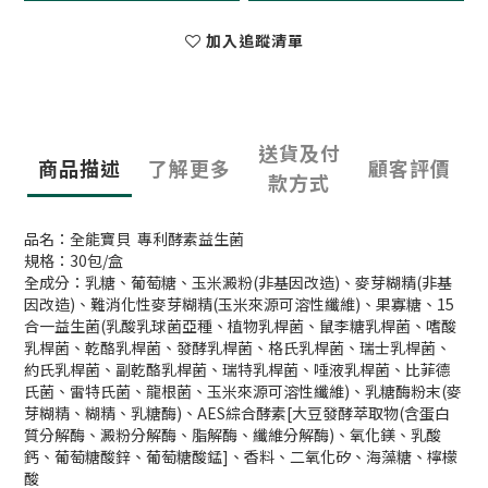
加入追蹤清單
送貨及付
商品描述
了解更多
顧客評價
款方式
品名：全能寶貝 專利酵素益生菌
規格：30包/盒
全成分：乳糖、葡萄糖、玉米澱粉(非基因改造)、麥芽糊精(非基
因改造)、難消化性麥芽糊精(玉米來源可溶性纖維)、果寡糖、15
合一益生菌(乳酸乳球菌亞種、植物乳桿菌、鼠李糖乳桿菌、嗜酸
乳桿菌、乾酪乳桿菌、發酵乳桿菌、格氏乳桿菌、瑞士乳桿菌、
約氏乳桿菌、副乾酪乳桿菌、瑞特乳桿菌、唾液乳桿菌、比菲德
氏菌、雷特氏菌、龍根菌、玉米來源可溶性纖維)、乳糖酶粉末(麥
芽糊精、糊精、乳糖酶)、AES綜合酵素[大豆發酵萃取物(含蛋白
質分解酶、澱粉分解酶、脂解酶、纖維分解酶)、氧化鎂、乳酸
鈣、葡萄糖酸鋅、葡萄糖酸錳]、香料、二氧化矽、海藻糖、檸檬
酸