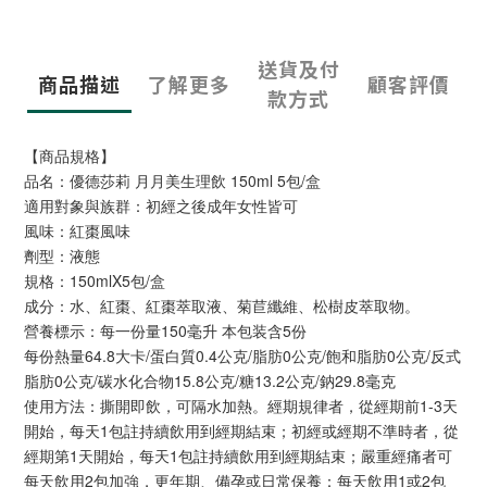
送貨及付
商品描述
了解更多
顧客評價
款方式
【商品規格】
品名：優德莎莉 月月美生理飲 150ml 5包/盒
適用對象與族群：初經之後成年女性皆可
風味：紅棗風味
劑型：液態
規格：150mlX5包/盒
成分：水、紅棗、紅棗萃取液、菊苣纖維、松樹皮萃取物。
營養標示：每一份量150毫升 本包装含5份
每份熱量64.8大卡/蛋白質0.4公克/脂肪0公克/飽和脂肪0公克/反式
脂肪0公克/碳水化合物15.8公克/糖13.2公克/鈉29.8毫克
使用方法：撕開即飲，可隔水加熱。經期規律者，從經期前1-3天
開始，每天1包註持續飲用到經期結束；初經或經期不準時者，從
經期第1天開始，每天1包註持續飲用到經期結束；嚴重經痛者可
每天飲用2包加強，更年期、備孕或日常保養：每天飲用1或2包