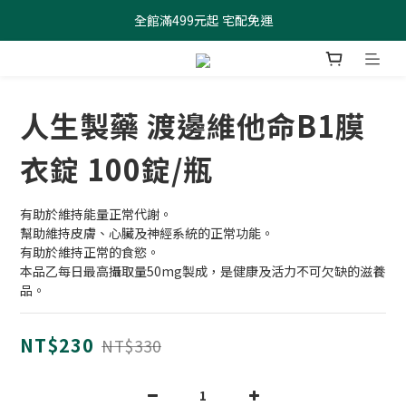
全館滿499元起 宅配免運
全館滿499元起 宅配免運
加入會員 $100元購物金現領現折
全館滿499元起 宅配免運
人生製藥 渡邊維他命B1膜
衣錠 100錠/瓶
有助於維持能量正常代謝。
幫助維持皮膚、心臟及神經系統的正常功能。
有助於維持正常的食慾。
本品乙每日最高攝取量50mg製成，是健康及活力不可欠缺的滋養
品。
NT$230
NT$330