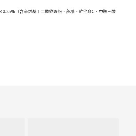
0.25%（含辛烯基丁二酸鈉澱粉、蔗糖、維他命C、中鏈三酸