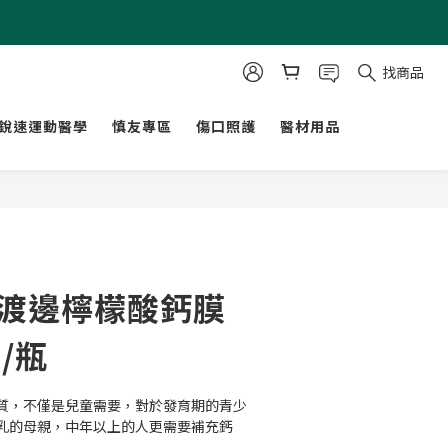
找商品
銳速運動醫學
慎友專區
傷口照護
醫材用品
立即購買
 渡邊檸檬酸鈣膜
/瓶
質，不僅是兒童需要，對於發育期的青少
乳的母親，中年以上的人更需要補充鈣