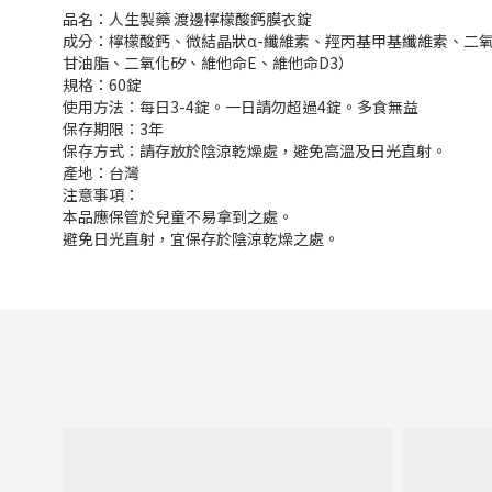
品名：人生製藥 渡邊檸檬酸鈣膜衣錠
成分：檸檬酸鈣、微結晶狀α-纖維素、羥丙基甲基纖維素、二氧
甘油脂、二氧化矽、維他命E、維他命D3）
規格：60錠
使用方法：每日3-4錠。一日請勿超過4錠。多食無益
保存期限：3年
保存方式：請存放於陰涼乾燥處，避免高溫及日光直射。
產地：台灣
注意事項：
本品應保管於兒童不易拿到之處。
避免日光直射，宜保存於陰涼乾燥之處。