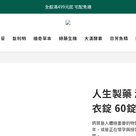
全館滿499元起 宅配免運
全館滿499元起 宅配免運
加入會員 $100元購物金現領現折
全館滿499元起 宅配免運
膚妥
髮利明
維奇草本
綠藤生機
大漢酵素
日芳魚精
人生製藥
衣錠 60錠
鈣質是人體極重要的物
年，或是正在懷孕與授
質。