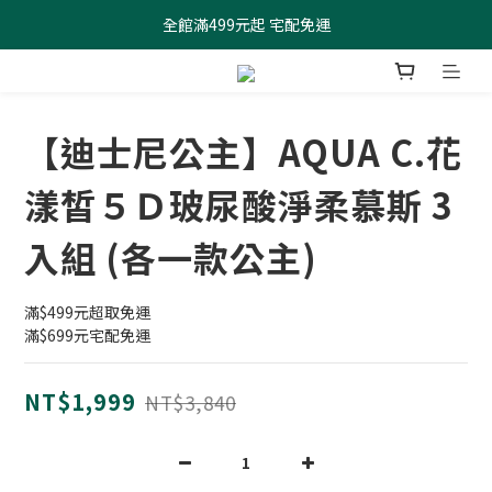
全館滿499元起 宅配免運
全館滿499元起 宅配免運
加入會員 $100元購物金現領現折
全館滿499元起 宅配免運
【迪士尼公主】AQUA C.花
漾皙５Ｄ玻尿酸淨柔慕斯 3
入組 (各一款公主)
滿$499元超取免運
滿$699元宅配免運
NT$1,999
NT$3,840