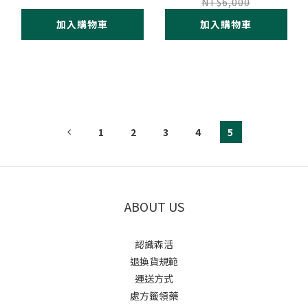
5g*21包
NT$6,000
加入購物車
加入購物車
1
2
3
4
5
ABOUT US
認識森活
退換貨規範
運送方式
處方籤領藥