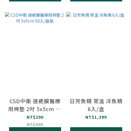
CSD中衛 速癒膜醫療
日芳魚精 常溫 淬魚精
用棉墊 2吋 5x5cm 50
6入/盒
入/盒裝
NT$290
NT$1,399
NT$300